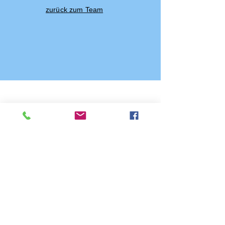
zurück zum Team
Kontakt
Tel.:
+49 361 37 33 624
E-Mail:
gs-am-schwemmbach@erfurt.de
Adresse
Wilhelm-Leibl-Straße 1
99096 Erfurt
Impressum
Datenschutz