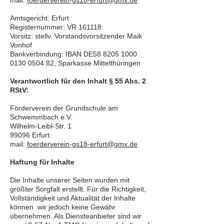
mail:
foerderverein-gs18-erfurt@gmx.de
Amtsgericht: Erfurt
Registernummer: VR 161118
Vorsitz: stellv. Vorstandsvorsitzender Maik
Vonhof
Bankverbindung: IBAN DE58
8205 1000
0130 0504
82, Sparkasse Mittelthüringen
Verantwortlich für den Inhalt § 55 Abs. 2
RStV:
Förderverein der Grundschule am
Schwemmbach e.V.
Wilhelm-Leibl-Str. 1
99096 Erfurt
mail:
foerderverein-gs18-erfurt@gmx.de
Haftung für Inhalte
Die Inhalte unserer Seiten wurden mit
größter Sorgfalt erstellt. Für die Richtigkeit,
Vollständigkeit und Aktualität der Inhalte
können wir jedoch keine Gewähr
übernehmen. Als Diensteanbieter sind wir