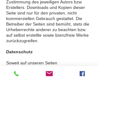
Zustimmung des jeweiligen Autors bzw.
Erstellers. Downloads und Kopien dieser
Seite sind nur für den privaten, nicht
kommerziellen Gebrauch gestattet. Die
Betreiber der Seiten sind bemüht, stets die
Urheberrechte anderer zu beachten bzw.
auf selbst erstellte sowie lizenzfreie Werke
zurückzugreifen.
Datenschutz
Soweit auf unseren Seiten
personenbezogene Daten (beispielsweise
Name, Anschrift oder eMail-Adressen)
erhoben werden, erfolgt dies soweit möglich
stets auf freiwilliger Basis. Die Nutzung der
Angebote und Dienste ist, soweit möglich,
stets ohne Angabe personenbezogener
Daten möglich. Wir weisen darauf hin, dass
die Datenübertragung im Internet (z.B. bei
der Kommunikation per E-Mail)
Sicherheitslücken aufweisen kann. Ein
lückenloser Schutz der Daten vor dem
Zugriff durch Dritte ist nicht möglich. Der
Nutzung von im Rahmen der