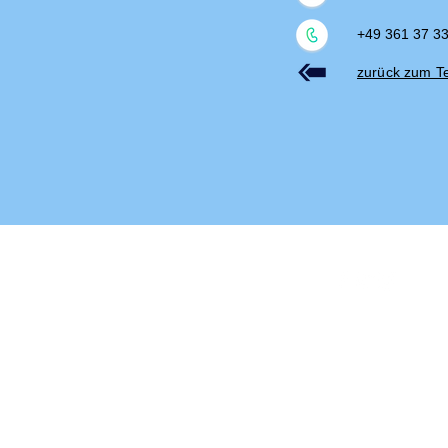
+49 361 37 3
zurück zum 
Impressum
Datenschut
© 2022 Grundschule am Schw
Erstellt mit
Wix.com