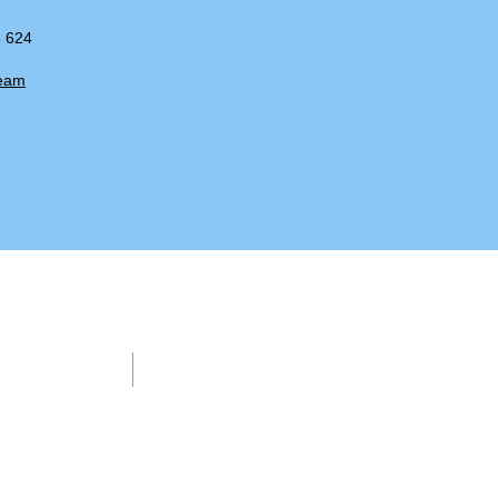
3 624
Team
Kontakt
z
Tel.: +49 361 37 33 624
E-Mail:
gs-am-schwemmbach@erfurt.de
emmbach