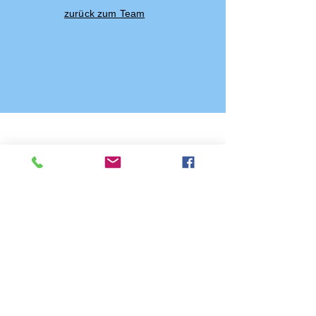
zurück zum Team
Kontakt
Tel.:
+49 361 37 33 624
E-Mail:
gs-am-schwemmbach@erfurt.de
Adresse
Wilhelm-Leibl-Straße 1
99096 Erfurt
Impressum
Datenschutz