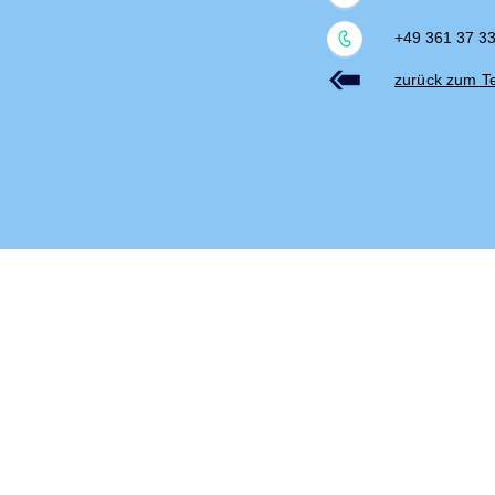
+49 361 37 3
zurück zum 
Impressum
Datenschut
© 2022 Grundschule am Schw
Erstellt mit
Wix.com