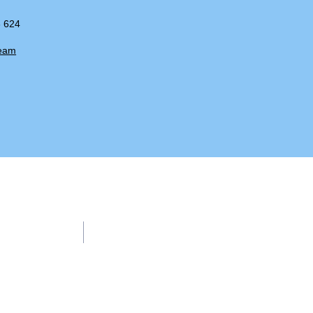
3 624
Team
Kontakt
z
Tel.: +49 361 37 33 624
E-Mail:
gs-am-schwemmbach@erfurt.de
emmbach