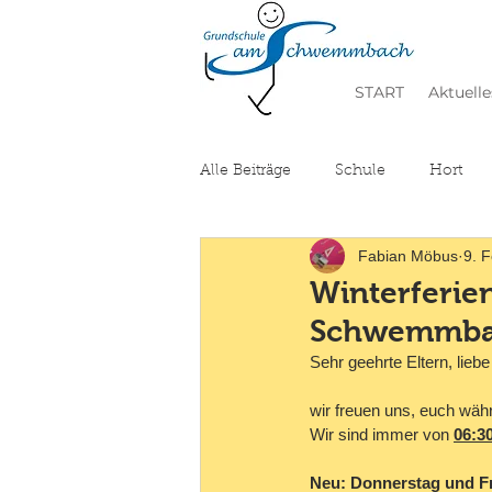
START
Aktuelle
Alle Beiträge
Schule
Hort
Fabian Möbus
9. F
Winterferi
Schwemmb
Sehr geehrte Eltern, liebe
wir freuen uns, euch währ
Wir sind immer von 
06:3
Neu: Donnerstag und Fre