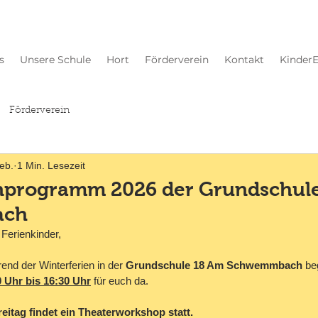
s
Unsere Schule
Hort
Förderverein
Kontakt
Kinder
Förderverein
eb.
1 Min. Lesezeit
enprogramm 2026 der Grundschul
ach
 Ferienkinder,
end der Winterferien in der 
Grundschule 18 Am Schwemmbach
 be
0 Uhr bis 16:30 Uhr
 für euch da.
itag findet ein Theaterworkshop statt.